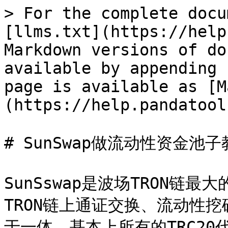
> For the complete docu
[llms.txt](https://help
Markdown versions of do
available by appending 
page is available as [M
(https://help.pandatool
# SunSwap做流动性资金池子
SunSswap是波场TRON链
TRON链上通证交换、流动性
于一体。基本上所有的TRC20