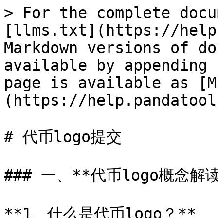
> For the complete docu
[llms.txt](https://help
Markdown versions of do
available by appending 
page is available as [M
(https://help.pandatool
# 代币logo提交

### 一、**代币logo概念解读*
**1、什么是代币logo？**
