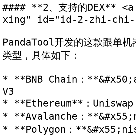
#### **2、支持的DEX** <a 
xing" id="id-2-zhi-chi-
PandaTool开发的这款跟
类型，具体如下：

* **BNB Chain：**&#x50;
V3

* **Ethereum**：Uniswap
* **Avalanche：**&#x55;
* **Polygon：**&#x55;ni