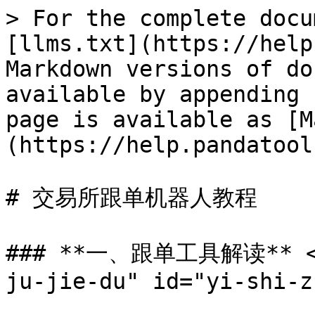
> For the complete docu
[llms.txt](https://help
Markdown versions of do
available by appending 
page is available as [M
(https://help.pandatool
# 交易所跟单机器人教程

### **一、跟单工具解读** <a 
ju-jie-du" id="yi-shi-z