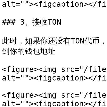
alt=""><figcaption></fi
### 3、接收TON

此时，如果你还没有TON代币
到你的钱包地址

<figure><img src="/file
alt=""><figcaption></fi
<figure><img src="/file
alt=""><figcaption></fi