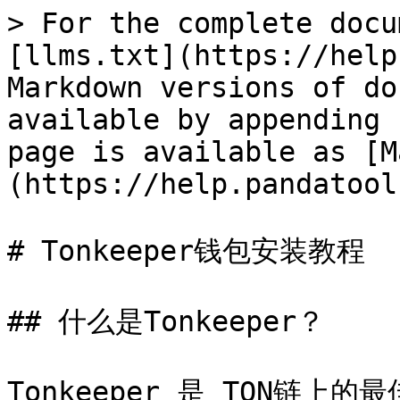
> For the complete docu
[llms.txt](https://help
Markdown versions of do
available by appending 
page is available as [M
(https://help.pandatool
# Tonkeeper钱包安装教程

## 什么是Tonkeeper？

Tonkeeper 是 TON链