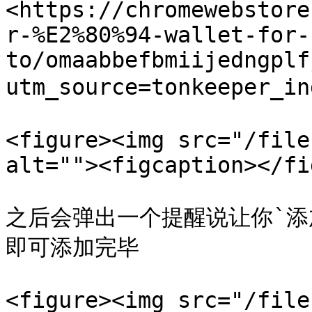
<https://chromewebstore
r-%E2%80%94-wallet-for-
to/omaabbefbmiijedngplf
utm_source=tonkeeper_
<figure><img src="/file
alt=""><figcaption></fi
之后会弹出一个提醒说让你`添
即可添加完毕

<figure><img src="/file