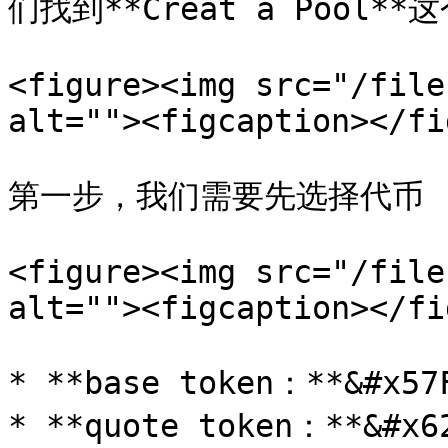
们找到**Creat a Pool*
<figure><img src="/file
alt=""><figcaption></fi
第一步，我们需要先选择代币

<figure><img src="/file
alt=""><figcaption></fi
* **base token：**&
* **quote token：**&#