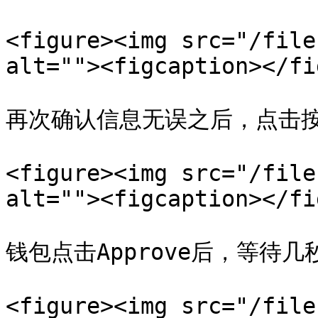
<figure><img src="/file
alt=""><figcaption></fi
再次确认信息无误之后，点击按
<figure><img src="/file
alt=""><figcaption></fi
钱包点击Approve后，等待几
<figure><img src="/file