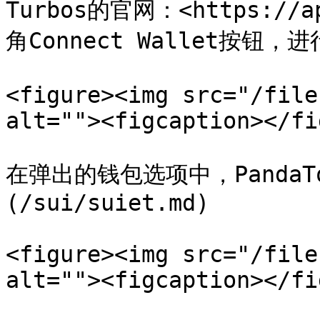
Turbos的官网：<https://a
角Connect Wallet按钮，
<figure><img src="/file
alt=""><figcaption></fi
在弹出的钱包选项中，PandaTo
(/sui/suiet.md)

<figure><img src="/file
alt=""><figcaption></fi