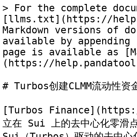
> For the complete docu
[llms.txt](https://help
Markdown versions of do
available by appending 
page is available as [M
(https://help.pandatool
# Turbos创建CLMM流动性资
[Turbos Finance](http
立在 Sui 上的去中心化零滑
Sui（Turbos）驱动的去