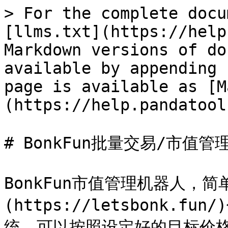
> For the complete docu
[llms.txt](https://help
Markdown versions of do
available by appending 
page is available as [M
(https://help.pandatool
# BonkFun批量交易/市值管理
BonkFun市值管理机器人，简单
(https://letsbonk.
统，可以按照设定好的目标价