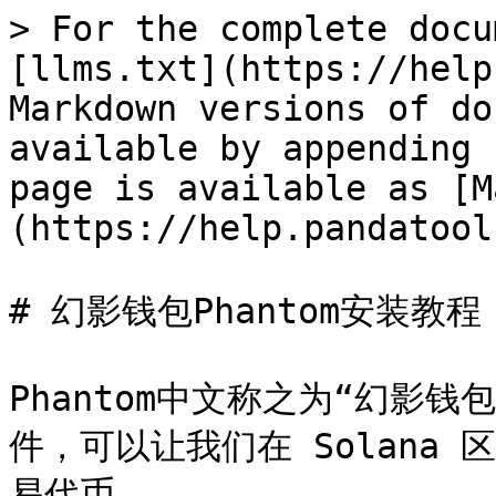
> For the complete docu
[llms.txt](https://help
Markdown versions of do
available by appending 
page is available as [M
(https://help.pandatool
# 幻影钱包Phantom安装教程

Phantom中文称之为“幻影
件，可以让我们在 Solana
易代币。
