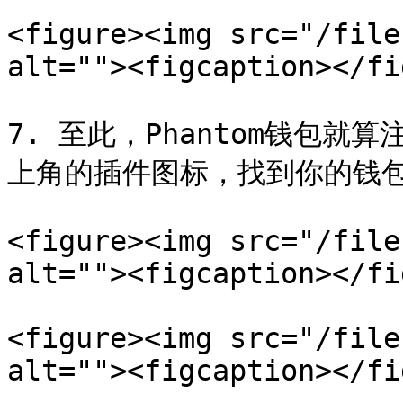
<figure><img src="/file
alt=""><figcaption></fi
7. 至此，Phantom钱包
上角的插件图标，找到你的钱包
<figure><img src="/file
alt=""><figcaption></fi
<figure><img src="/file
alt=""><figcaption></fi