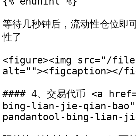
{% endhint %}

等待几秒钟后，流动性仓位即
性了

<figure><img src="/file
alt=""><figcaption></fi
#### 4、交易代币 <a href="
bing-lian-jie-qian-bao"
pandantool-bing-lian-ji