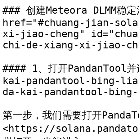
### 创建Meteora DLMM稳
href="#chuang-jian-sola
xi-jiao-cheng" id="chua
chi-de-xiang-xi-jiao-ch
#### 1、打开PandanTool并
kai-pandantool-bing-lia
da-kai-pandantool-bing-
第一步，我们需要打开PandaT
<https://solana.panda