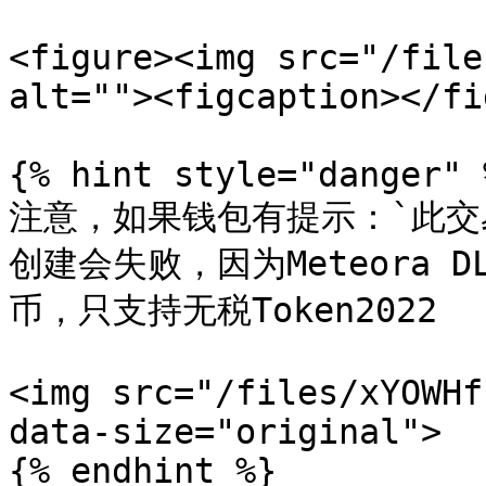
<figure><img src="/file
alt=""><figcaption></fi
{% hint style="danger" %
注意，如果钱包有提示：`此交
创建会失败，因为Meteora D
币，只支持无税Token2022

<img src="/files/xYOWHf
data-size="original">

{% endhint %}
