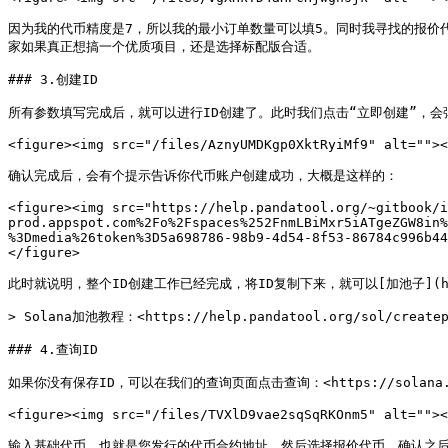
因为我的代币精度是7，所以我的最小订单数量可以填5。同时我寻找的报价
家如果真正想搞一个优质项目，还是选择标配版合适。

### 3.创建ID

所有参数填写完成后，就可以进行ID创建了。此时我们点击“立即创建”，会
<figure><img src="/files/AznyUMDKgp0XktRyiMf9" alt=""><
确认完成后，会有个提示告诉你代币账户创建成功，大概是这样的：

<figure><img src="https://help.pandatool.org/~gitbook/i
prod.appspot.com%2Fo%2Fspaces%252FnmLBiMxr5iATgeZGW8in%
%3Dmedia%26token%3D5a698786-98b9-4d54-8f53-86784c996b44
</figure>

此时就说明，整个ID创建工作已经完成，将ID复制下来，就可以[加池子](https://
> Solana加池教程：<https://help.pandatool.org/sol/createpo
### 4.查询ID

如果你没有保存ID，可以在我们的查询页面点击查询：<https://solana.pand
<figure><img src="/files/TVXlD9vae2sqSqRKOnm5" alt=""><
输入基础代币，也就是您发行的代币合约地址，然后选择报价代币，确认之后点