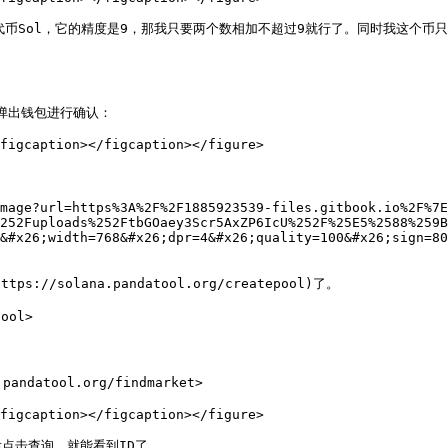
代币Sol，它的精度是9，那我只要两个数相加不超过9就行了。同时我这个币
弹出钱包进行确认：

figcaption></figcaption></figure>

mage?url=https%3A%2F%2F1885923539-files.gitbook.io%2F%7E
252Fuploads%252FtbGOaey3Scr5AxZP6IcU%252F%25E5%2588%259B
&#x26;width=768&#x26;dpr=4&#x26;quality=100&#x26;sign=80
solana.pandatool.org/createpool)了。

ol>

atool.org/findmarket>

figcaption></figcaption></figure>

击查询，就能看到ID了
