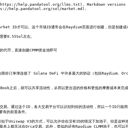
https://help.pandatool.org/llms.txt). Markdown versions 
s://help.pandatool.org/sol/market.md).

Market ID才可以。这个市场ID通常会在Raydium页面进行创建，但是创建
0.55Sol左右。

类型的代币，直接创建CPMM资金池即可

央限价订单簿连接了 Solana DeFi 中许多最大的协议（包括Raydium
nBook之后，就可以共享流动性，从而以更合适的价格和更低的摩擦成本来完成
平台上进行交易。通过这个ID，各大交易平台可以识别到你的流动性，所以一个ID只
要有的前置条件。

是类似于Uniswap V3的方式，可以允许你在没有ID的情况下加池子。但是
上都无法在Orca交易。此外，类似的还有Raydium CLMM池子，也可以