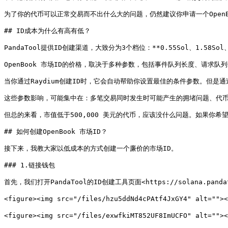
为了你的代币可以正常交易而不出什么大的问题，仍然建议你申请一个OpenBook
## ID成本为什么有高有低？

PandaTool提供ID创建渠道，大致分为3个档位：**0.55Sol、1.58Sol、3
OpenBook 市场ID的价格，取决于多种参数，包括事件队列长度、请求队
当你通过Raydium创建ID时，它会自动帮助你设置最佳的条件参数。但是通
这些参数影响，可能集中在：多笔交易同时发生时可能产生的拥堵问题、代币
但总的来看，市值低于500,000 美元的代币，应该没什么问题。如果你希
## 如何创建OpenBook 市场ID？

接下来，我教大家以低成本的方式创建一个廉价的市场ID。

### 1.链接钱包

首先，我们打开PandaTool的ID创建工具页面<https://solana.pa
<figure><img src="/files/hzu5ddNd4cPAtf4JxGY4" alt="">
<figure><img src="/files/exwfkiMT852UF8ImUCFO" alt="">