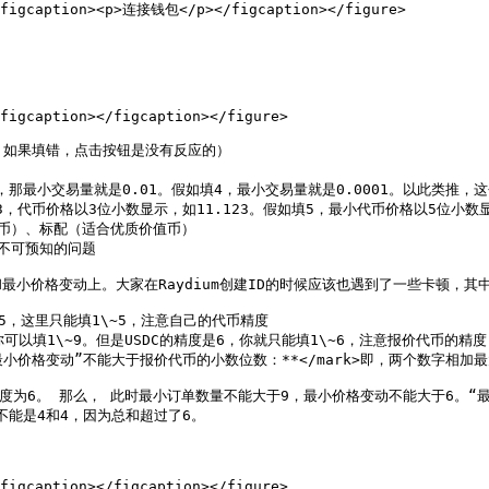
<figcaption><p>连接钱包</p></figcaption></figure>

figcaption></figcaption></figure>

*，如果填错，点击按钮是没有反应的）

填2，那最小交易量就是0.01。假如填4，最小交易量就是0.0001。以此类推，
3，代币价格以3位小数显示，如11.123。假如填5，最小代币价格以5位小数显示，
代币）、标配（适合优质价值币）

不可预知的问题

小价格变动上。大家在Raydium创建ID的时候应该也遇到了一些卡顿，其
，这里只能填1\~5，注意自己的代币精度

可以填1\~9。但是USDC的精度是6，你就只能填1\~6，注意报价代币的精度

订单数量”+“最小价格变动”不能大于报价代币的小数位数：**</mark>即，两个数字相加
数精度为6。 那么， 此时最小订单数量不能大于9，最小价格变动不能大于6。“
能是4和4，因为总和超过了6。

figcaption></figcaption></figure>
