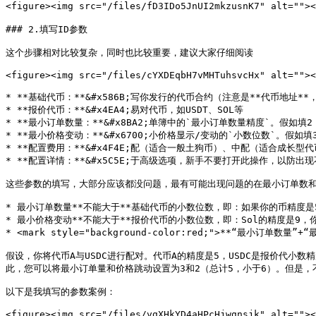
<figure><img src="/files/fD3IDo5JnUI2mkzusnK7" alt="">
### 2.填写ID参数

这个步骤相对比较复杂，同时也比较重要，建议大家仔细阅读

<figure><img src="/files/cYXDEqbH7vMHTuhsvcHx" alt=""><
* **基础代币：**&#x586B;写你发行的代币合约（注意是**代币地址*
* **报价代币：**&#x4EA4;易对代币，如USDT、SOL等

* **最小订单数量：**&#x8BA2;单簿中的`最小订单数量精度`。假如
* **最小价格变动：**&#x6700;小价格显示/变动的`小数位数`。假如填
* **配置费用：**&#x4F4E;配（适合一般土狗币）、中配（适合成长型
* **配置详情：**&#x5C5E;于高级选项，新手不要打开此操作，以防出现
这些参数的填写，大部分应该都没问题，最有可能出现问题的在最小订单数和最
* 最小订单数量**不能大于**基础代币的小数位数，即：如果你的币精度是5
* 最小价格变动**不能大于**报价代币的小数位数，即：Sol的精度是9，你
* <mark style="background-color:red;">**“最小
假设，你将代币A与USDC进行配对。代币A的精度是5，USDC是报价代小
此，您可以将最小订单量和价格跳动设置为3和2（总计5，小于6）。但是，不
以下是我填写的参数案例：

<figure><img src="/files/vgXHkYD4aHPcHjwgnsjk" alt=""><