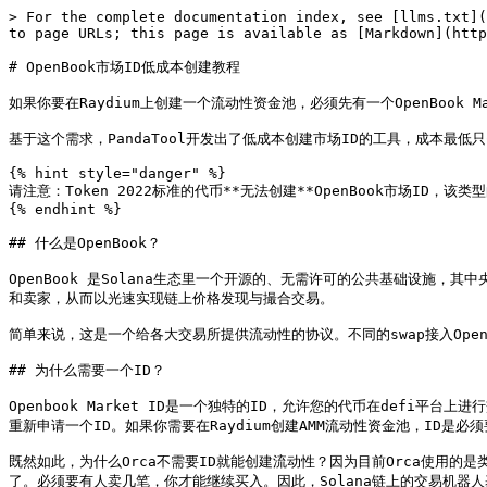
> For the complete documentation index, see [llms.txt](
to page URLs; this page is available as [Markdown](http
# OpenBook市场ID低成本创建教程

如果你要在Raydium上创建一个流动性资金池，必须先有一个OpenBook 
基于这个需求，PandaTool开发出了低成本创建市场ID的工具，成本最低只需要
{% hint style="danger" %}

请注意：Token 2022标准的代币**无法创建**OpenBook市场ID，该
{% endhint %}

## 什么是OpenBook？

OpenBook 是Solana生态里一个开源的、无需许可的公共基础设施，其中
和卖家，从而以光速实现链上价格发现与撮合交易。

简单来说，这是一个给各大交易所提供流动性的协议。不同的swap接入Ope
## 为什么需要一个ID？

Openbook Market ID是一个独特的ID，允许您的代币在defi
重新申请一个ID。如果你需要在Raydium创建AMM流动性资金池，ID是必须
既然如此，为什么Orca不需要ID就能创建流动性？因为目前Orca使用的
了。必须要有人卖几笔，你才能继续买入。因此，Solana链上的交易机器人基本