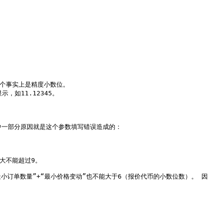
这个事实上是精度小数位。

如11.12345。

中一部分原因就是这个参数填写错误造成的：

最大不能超过9。

最小订单数量”+“最小价格变动”也不能大于6（报价代币的小数位数）。 因