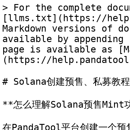
> For the complete docu
[llms.txt](https://help
Markdown versions of do
available by appending 
page is available as [M
(https://help.pandatool
# Solana创建预售、私募教程

**怎么理解Solana预售Mint功
在PandaTool平台创建一