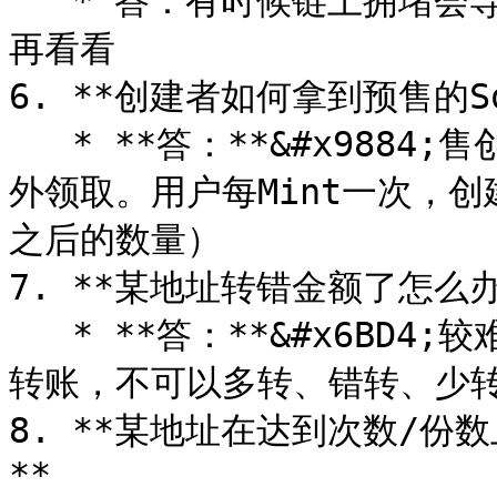
   * 答：有时候链上拥堵会导致转账延迟，可以等待**2分钟**后
再看看

6. **创建者如何拿到预售的So
   * **答：**&#x9884;售创建者的钱包会自动获得Sol，无需额
外领取。用户每Mint一次，创
之后的数量）

7. **某地址转错金额了怎么办？
   * **答：**&#x6BD4;较难办。用户必须严格按照预售价格进行
转账，不可以多转、错转、少转
8. **某地址在达到次数/份
**
