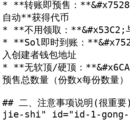
* **转账即预售：**&#x75
自动**获得代币

* **不用领取：**&#x53C
* **Sol即时到账：**&#x
入创建者钱包地址

* **无软顶/硬顶：**&#x
预售总数量（份数x每份数量）

## 二、注意事项说明(很重要) <a
jie-shi" id="id-1-gong-