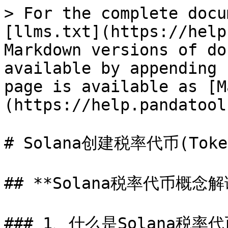
> For the complete docu
[llms.txt](https://help
Markdown versions of do
available by appending 
page is available as [M
(https://help.pandatool
# Solana创建税率代币(Toke
## **Solana税率代币概念解读
### 1、什么是Solana税率代