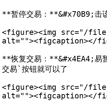
**暂停交易：**&#x70B9
<figure><img src="/file
alt=""><figcaption></fi
**恢复交易：**&#x4EA4
交易`按钮就可以了

<figure><img src="/file
alt=""><figcaption></fi