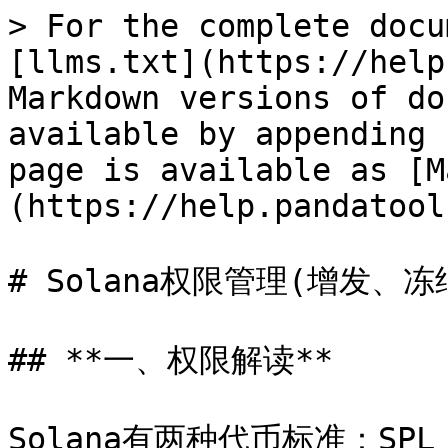
> For the complete docu
[llms.txt](https://help
Markdown versions of do
available by appending 
page is available as [M
(https://help.pandatool
# Solana权限管理(增发、冻
## **一、权限解读**

Solana有两种代币标准：SPL T