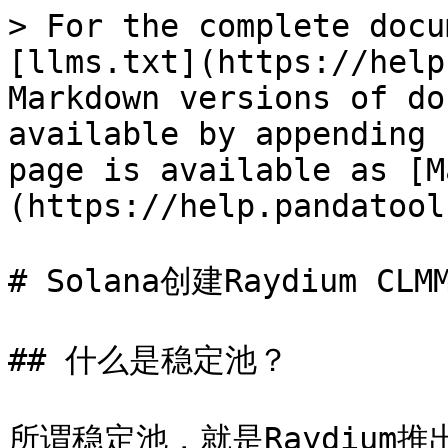
> For the complete docu
[llms.txt](https://help
Markdown versions of do
available by appending 
page is available as [M
(https://help.pandatool
# Solana创建Raydium CL
## 什么是稳定池？

所谓稳定池，就是Raydium