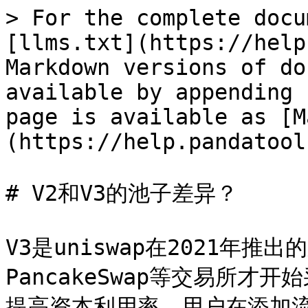
> For the complete docu
[llms.txt](https://help
Markdown versions of do
available by appending 
page is available as [M
(https://help.pandatool
# V2和V3的池子差异？

V3是uniswap在2021年推
PancakeSwap等交易所才
提高资本利用率，用户在添加