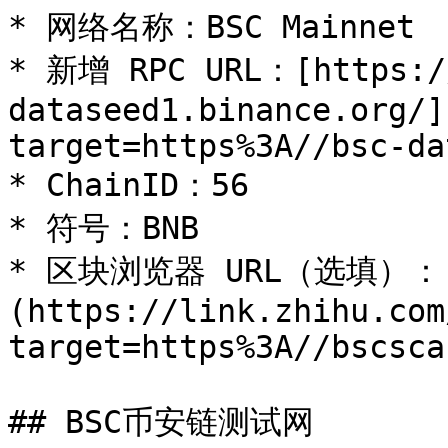
* 网络名称：BSC Mainnet

* 新增 RPC URL：[https:/
dataseed1.binance.org/]
target=https%3A//bsc-da
* ChainID：56

* 符号：BNB

* 区块浏览器 URL（选填）：[ht
(https://link.zhihu.com
target=https%3A//bscsca
## BSC币安链测试网
