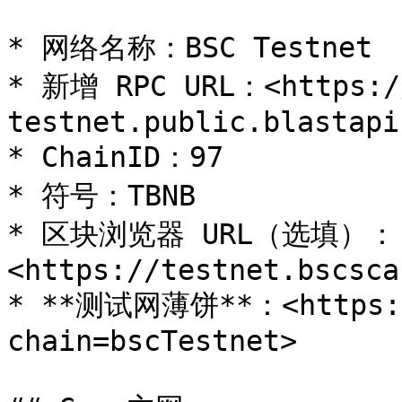
* 网络名称：BSC Testnet

* 新增 RPC URL：<https:/
testnet.public.blastapi
* ChainID：97

* 符号：TBNB

* 区块浏览器 URL（选填）：
<https://testnet.bscsca
* **测试网薄饼**：<https://
chain=bscTestnet>
