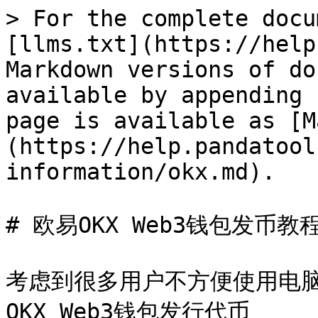
> For the complete docu
[llms.txt](https://help
Markdown versions of do
available by appending 
page is available as [M
(https://help.pandatool
information/okx.md).

# 欧易OKX Web3钱包发币教程
考虑到很多用户不方便使用电
OKX Web3钱包发行代币
