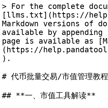
> For the complete docu
[llms.txt](https://help
Markdown versions of do
available by appending 
page is available as [M
(https://help.pandatool
).

# 代币批量交易/市值管理教程
## **一、市值工具解读**
