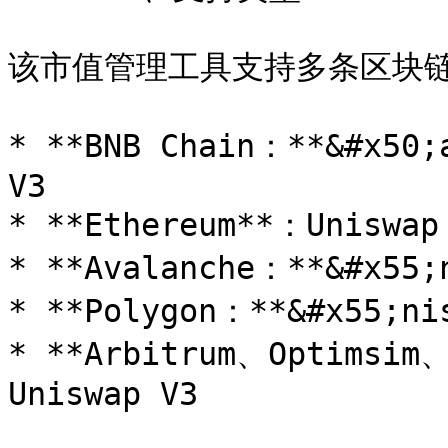
该市值管理工具支持多条区块链
* **BNB Chain：**&#x50;
V3

* **Ethereum**：Uniswap
* **Avalanche：**&#x55;
* **Polygon：**&#x55;ni
* **Arbitrum、Optimsim
Uniswap V3
