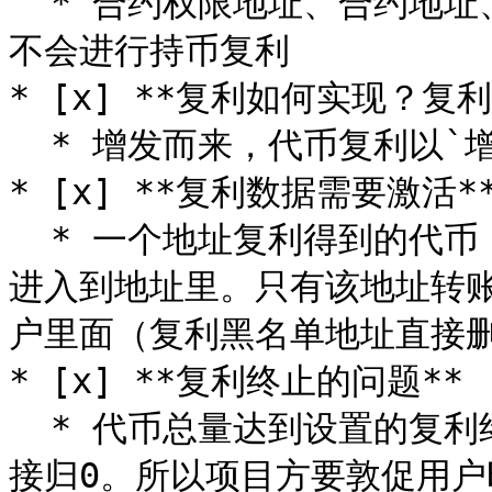
  * 合约权限地址、合约地址、资金池地址、收币地址均被排除，
不会进行持币复利

* [x] **复利如何实现？复
  * 增发而来，代币复利以`增发`的形式实现

* [x] **复利数据需要激活**
  * 一个地址复利得到的代币，只是在钱包里显示的数字，并没有
进入到地址里。只有该地址转
户里面（复利黑名单地址直接删
* [x] **复利终止的问题**

  * 代币总量达到设置的复利终止数据后，未激活的复利数据将直
接归0。所以项目方要敦促用