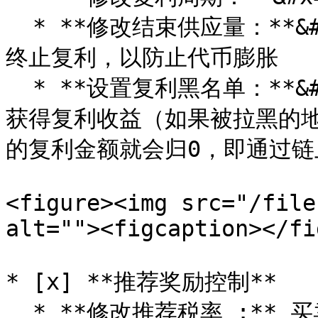
  * **修改结束供应量：**&#x4EE3;币数量达到某个金额后，将
终止复利，以防止代币膨胀

  * **设置复利黑名单：**&#x88AB;加入黑名单的地址，将无法
获得复利收益（如果被拉黑的
的复利金额就会归0，即通过链
<figure><img src="/file
alt=""><figcaption></fi
* [x] **推荐奖励控制**

  * **修改推荐税率 :** 买卖同时修改，和其他税率相加最大要