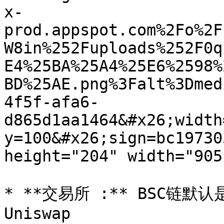
x-
prod.appspot.com%2Fo%2F
W8in%252Fuploads%252F0q
E4%25BA%25A4%25E6%2598%
BD%25AE.png%3Falt%3Dmed
4f5f-afa6-
d865d1aa1464&#x26;width
y=100&#x26;sign=bc19730
height="204" width="905"
* **交易所 :** BSC链默认是
Uniswap
