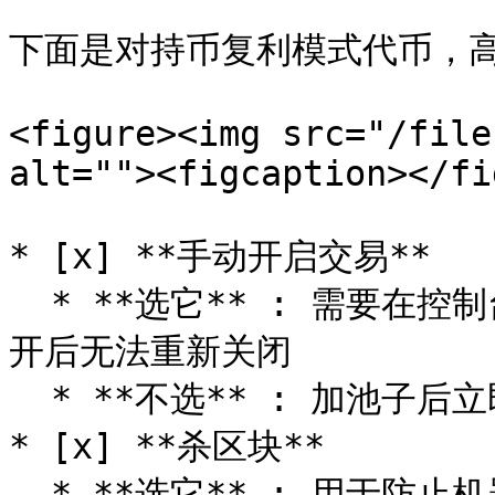
下面是对持币复利模式代币，高
<figure><img src="/file
alt=""><figcaption></fi
* [x] **手动开启交易**

  * **选它** : 需要在控制台打开交易开关,才能够交易,并且打
开后无法重新关闭

  * **不选** : 加池子后立即可以交易

* [x] **杀区块**

  * **选它** : 用于防止机器人抢跑买入,杀3区块意思就是前3