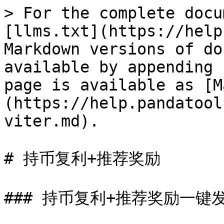
> For the complete docu
[llms.txt](https://help
Markdown versions of do
available by appending 
page is available as [M
(https://help.pandatool
viter.md).

# 持币复利+推荐奖励

### 持币复利+推荐奖励一键