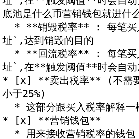
址`,在**触发阈值**时会自动
底池是什么币营销钱包就进什么
  * **销毁税率** : 每笔买入都会扣除对应比例代币送进`黑洞地
址`,达到销毁的目的

  * **回流税率** : 每笔买入都会扣除对应比例代币送进`合约地
址`,在**触发阈值**时会自动
* [x] **卖出税率** (
小于25%)

  * 这部分跟买入税率解释一样

* [x] **营销钱包**

  * 用来接收营销税率的钱包，如果底池是USDT池子，就获得