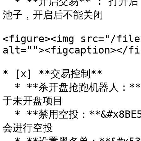
  * **开启交易** : 打开后，非白名单用户才能交易、加池子撤
池子，开启后不能关闭

<figure><img src="/file
alt=""><figcaption></fi
* [x] **交易控制**

  * **杀开盘抢跑机器人：**&#x4E3B;要是修改抢跑区块，适用
于未开盘项目

  * **禁用空投：**&#x8BE5;按钮点击后，代币转账或交易将不
会进行空投
