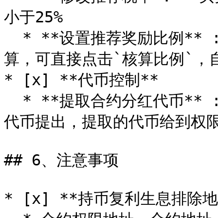
小于25%

  * **设置推荐奖励比例** : 操作方法和前面一样，如不会计
算，可直接点击`核算比例`，自
* [x] **代币控制**

  * **提取合约分红代币** : 将合约地址内遗留的未分发的分红
代币提出，提取的代币给到权限
## 6、注意事项

* [x] **持币复利生息排除地址