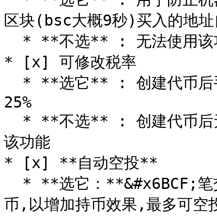
区块(bsc大概9秒)买入的地址
  * **不选** : 无法使用该功能，后期也不能再开启该功能

* [x] 可修改税率

  * **选它** : 创建代币后手动调整税率, 买卖税率必须要小于
25%

  * **不选** : 创建代币后无法再修改滑点，后期也不能再开启
该功能

* [x] **自动空投**

  * **选它：**&#x6BCF;笔交易都会自动向随机地址空投小额代
币,以增加持币效果,最多可空投