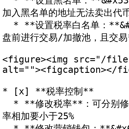
  * **设置黑名单：**&#x53EF;以批量添加或者移除黑名单，被
加入黑名单的地址无法卖出代币
  * **设置税率白名单：**&#x767D;名单交易没有税率；可以开
盘前进行交易/加撤池，且交易*
<figure><img src="/file
alt=""><figcaption></fi
* [x] **税率控制**

  * **修改税率**：可分别修改回流、营销、销毁税率，和推荐税
率相加要小于25%

  * **修改营销钱包：**&#x66F4;改合约的营销钱包地址
