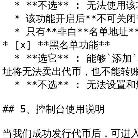
  * **不选** : 无法使用该功能

  * 该功能开启后**不可关闭**

  * 只有**非白**名单地址**交易**才能触发空投，转账不空投

* [x] **黑名单功能**

  * **选它** : 能够`添加`和`解除`黑名单。被拉入黑名单的地
址将无法卖出代币，也不能转账
  * **不选** : 无法设置和解除黑名单

## 5、控制台使用说明

当我们成功发行代币后，可进