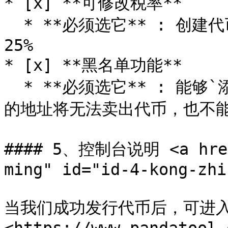
* [x] **可修改税率**

  * **必须选它** : 创建代币后手动修改税率, 买卖税率各小于
25%

* [x] **黑名单功能**

  * **必须选它** : 能够`添加`和`解除`黑名单。被拉入黑名单
的地址将无法卖出代币，也不能
#### 5、控制台说明 <a href=
ming" id="id-4-kong-zhi
当我们成功发行代币后，可进