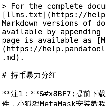
> For the complete docu
[llms.txt](https://help
Markdown versions of do
available by appending 
page is available as [M
(https://help.pandatool
.md).

# 持币暴力分红

**注1：**&#x8BF7;提
件，小狐狸MetaMask安装教