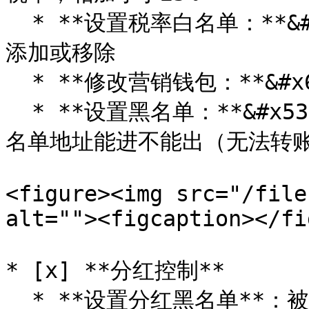
  * **设置税率白名单：**&#x767D;名单交易没有税率，可批量
添加或移除

  * **修改营销钱包：**&#x66F4;改合约的营销钱包地址

  * **设置黑名单：**&#x53EF;以批量添加或者移除黑名单，黑
名单地址能进不能出（无法转账
<figure><img src="/file
alt=""><figcaption></fi
* [x] **分红控制**

  * **设置分红黑名单**：被拉入黑名单的地址，将无法获得持币