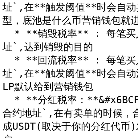
址`,在**触发阈值**时会自动
型，底池是什么币营销钱包就进
  * **销毁税率** : 每笔买入都会扣除对应比例代币送进`黑洞地
址`,达到销毁的目的

  * **回流税率** : 每笔买入都会扣除对应比例代币送进`合约地
址`,在**触发阈值**时会自
LP默认给到营销钱包

  * **分红税率：**&#x6BCF;笔买入都会扣除对应比例代币送进`
合约地址`,在有卖单的时候，
成USDT(取决于你的分红代币