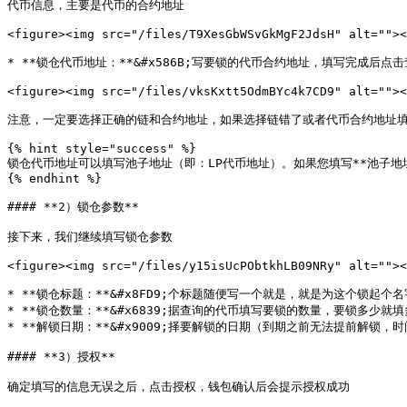
代币信息，主要是代币的合约地址

<figure><img src="/files/T9XesGbWSvGkMgF2JdsH" alt=""><
* **锁仓代币地址：**&#x586B;写要锁的代币合约地址，填写完成后点
<figure><img src="/files/vksKxtt5OdmBYc4k7CD9" alt=""><
注意，一定要选择正确的链和合约地址，如果选择链错了或者代币合约地址填
{% hint style="success" %}

锁仓代币地址可以填写池子地址（即：LP代币地址）。如果您填写**池子地址
{% endhint %}

#### **2）锁仓参数**

接下来，我们继续填写锁仓参数

<figure><img src="/files/y15isUcPObtkhLB09NRy" alt=""><
* **锁仓标题：**&#x8FD9;个标题随便写一个就是，就是为这个锁起个名字
* **锁仓数量：**&#x6839;据查询的代币填写要锁的数量，要锁多少就填
* **解锁日期：**&#x9009;择要解锁的日期（到期之前无法提前解锁，
#### **3）授权**

确定填写的信息无误之后，点击授权，钱包确认后会提示授权成功
