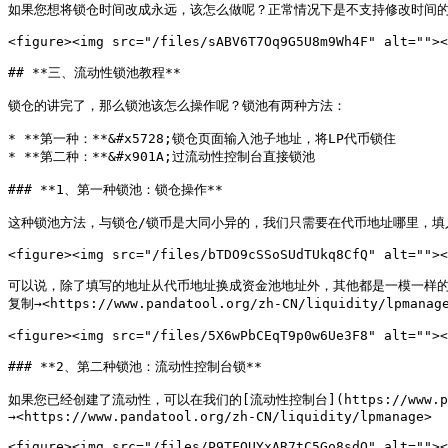
如果您想将锁仓时间改成永远，该怎么做呢？正常情况下是不支持修改时间的，但是你也
<figure><img src="/files/sABV6T7Oq9G5U8m9Wh4F" alt=""><
## **三、流动性锁池教程**

锁仓的讲完了，那么锁池该怎么操作呢？锁池有两种方法：

* **第一种：**&#x5728;锁仓页面输入池子地址，将LP代币锁住

* **第二种：**&#x901A;过流动性控制台直接锁池

### **1、第一种锁池：锁仓操作**

这种锁池方法，与锁仓/锁币是大同小异的，我们只需要在代币地址哪里，填入
<figure><img src="/files/bTDO9cSSoSUdTUkq8CfQ" alt=""><
可以说，除了填写的地址从代币地址换成资金池地址外，其他都是一模一样的，操作起来很
复制→<https://www.pandatool.org/zh-CN/liquidity/lpmanage
<figure><img src="/files/5X6wPbCEqT9p0w6Ue3F8" alt=""><
### **2、第二种锁池：流动性控制台锁**

如果您已经创建了流动性，可以在我们的[流动性控制台](https://www.pa
→<https://www.pandatool.org/zh-CN/liquidity/lpmanage>

<figure><img src="/files/P9TFOUYxAR7tC5Go8sdO" alt=""><