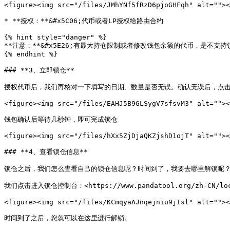
<figure><img src="/files/JMhYNf5fRzD6pjoGHFqh" alt=""><
* **授权：**&#x5C06;代币或者LP授权给路由合约

{% hint style="danger" %}

**注意：**&#x5E26;有最大持仓限制或者修改钱包余额的代币，是不支持锁
{% endhint %}

### **3、立即锁仓**

授权代币后，我们再核对一下填写的日期、数量是否无误。确认无误后，点击
<figure><img src="/files/EAHJ5B9GLSygV7sfsvM3" alt=""><
钱包确认后等待几秒钟，即可完成锁仓

<figure><img src="/files/hXx5ZjDjaQKZjshD1ojT" alt=""><
### **4、查看锁仓信息**

锁仓之后，我们怎么查看自己的锁仓信息呢？时间到了，我要去哪里解锁呢？为此
我们点击进入锁仓控制台：<https://www.pandatool.org/zh-CN/
<figure><img src="/files/KCmqyaAJnqejniu9jIsl" alt=""><
时间到了之后，您就可以在这里进行解锁。
