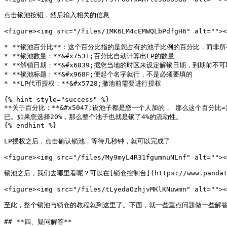
点击锁池按钮，然后输入相关的信息

<figure><img src="/files/IMK6LM4cEMWQLbPdfgH6" alt=""><
* **锁池百分比**：这个百分比指的是您占有的池子比例的百分比，而非所
* **锁池数量：**&#x7531;百分比自动计算出LP的数量

* **解锁日期：**&#x6839;据您当地的时区来设定解锁日期，到期前不可取
* **锁池标题：**&#x968F;便起个名字就行，不是必须要填的

* **LP代币授权：**&#x5728;撤池前需要进行授权

{% hint style="success" %}

**关于百分比：**&#x5047;设池子都是您一个人加的， 那么这个百
已。如果您选择20%，那么整个池子也就是锁了4%的流动性。

{% endhint %}

LP授权之后，点击确认锁池，等待几秒钟，就可以完成了

<figure><img src="/files/My9myL4R31fgumnuNLnf" alt=""><
锁池之后，我们去哪里看呢？可以在[锁仓控制台](https://www.pandatool.
<figure><img src="/files/tLyedaOzhjvMKlKNuwmn" alt=""><
至此，整个锁池与锁仓的教程就到这里了。下面，就一些重点问题做一些解答
## **四、疑问解答**
