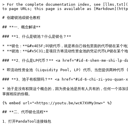
> For the complete documentation index, see [llms.txt](
to page URLs; this page is available as [Markdown](http
# 创建锁池或锁仓教程

## **一、概念解读**

### **1、什么是锁池？什么是锁仓？**

* **锁仓：**&#x4E5F;叫锁代币，就是将自己钱包里面的代币锁在某个
* **锁池：**&#x5C31;是项目方将流动性资金池的凭证代币LP锁在某个
### **2、什么是LP代币？** <a href="#id-4-shen-me-shi-lp-dai-
* 即流动性资金池 (Liquidity Pool, LP) 代币。当您提供两种
### **3、池子有权限吗？** <a href="#id-6-chi-zi-you-quan-xia
* 池子是没有权限这个概念的，因为资金池是所有人共有的，任何一个添加
掌握相应的份额。

{% embed url="<https://youtu.be/wcK7XVMy3nw>" %}

## **二、代币锁仓流程**

1、打开PandaTool连接钱包
