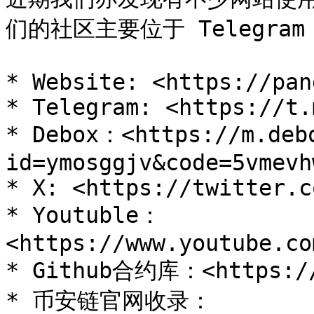
们的社区主要位于 Telegra
* Website: <https://pan
* Telegram: <https://t.
* Debox：<https://m.deb
id=ymosggjv&code=5vmevhw
* X: <https://twitter.c
* Youtuble：
<https://www.youtube.co
* Github合约库：<https://g
* 币安链官网收录：