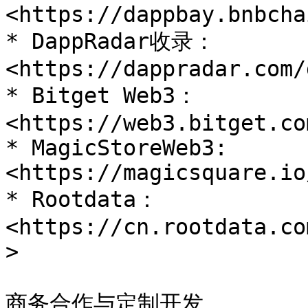
<https://dappbay.bnbcha
* DappRadar收录：
<https://dappradar.com/
* Bitget Web3：
<https://web3.bitget.co
* MagicStoreWeb3: 
<https://magicsquare.io
* Rootdata：
<https://cn.rootdata.co
>

商务合作与定制开发
